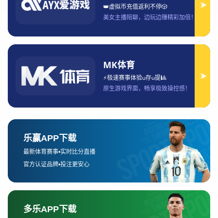
可靠的VPN工具非常关键，用户可以选择一些口碑较好、速
度较快的VPN服务商，以确保稳定的网络环境。
此外，用户还可以通过第三方Android应用商店下载
bet365app。国内一些第三方安卓应用市场会提供bet365的apk
安装包，用户可以在这些平台上下载并直接安装。不过，在使
用第三方下载渠道时，需要注意选择信誉良好的平台，避免恶
意软件的潜在威胁。
2、bet365app注册与账户管理
一旦成功下载并安装bet365app，用户需要进行注册并创建账
户。首先，打开app后，系统会提示用户填写基本的个人信
息。注册过程比较简单，通常需要提供用户的电子邮箱、用户
名、密码、手机号码等信息。
在注册过程中，用户需要注意选择一个安全性较高的密码，最
好是包含字母、数字以及特殊字符的组合，以增强账户的安全
性。此外，填写个人信息时要确保信息的准确性，避免因身份
验证问题导致账户无法正常使用。