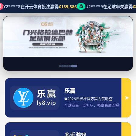
Search for:
搜索亚投国际
产品展示
公司动态
服务宗旨
联系亚投国际平台
bet365app（大陆）下载与使用攻略，轻
松畅享全球体育投注体验
公司动态
2025-01-10 12:35:53
605
在如今的数字化时代，全球体育博彩市场不断发展，各大平台
纷纷推出了移动应用程序，为玩家提供更加便捷的投注体验。