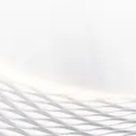
确保没有异常交易。如果发现账户出现异常，应该及时联系
bet365客服进行处理。另外，用户在进行投注时应保持理性，
避免因过度投注而造成财务风险。
总结：
综上所述，bet365app为用户提供了丰富的全球体育赛事和便
捷的投注方式，使得体育爱好者可以随时随地进行投注，享受
全球体育投注的乐趣。虽然在中国大陆地区的下载和使用过程
中可能会面临一定的挑战，但通过VPN和第三方渠道的帮
助，用户依然能够顺利安装并使用该应用。
同时，平台提供了完善的账户管理系统和安全保障措施，确保
用户在投注过程中的资金安全。通过合理设置账户安全措施、
选择合适的投注策略，玩家可以最大化地提升自己的博彩体
验，享受更加顺畅的全球体育投注体验。
bet365公司在中国市场的业务发展与合规挑战分析