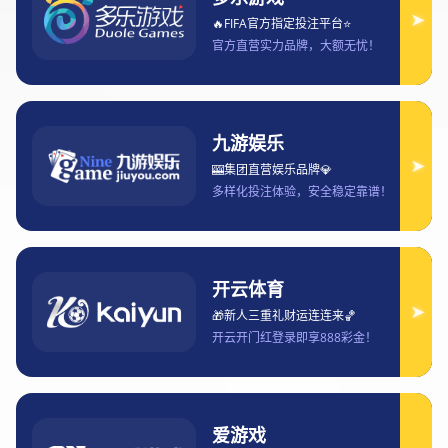
bet365，作为全球领先的体育博彩平台之一，其app的推出为
用户提供了丰富的体育赛事和娱乐项目。然而，在中国大陆，
由于政策等方面的限制，很多用户可能会遇到一些使用障碍。
本文将为大家详细介绍如何下载并使用bet365app，帮助用户
轻松畅享全球体育投注体验。我们将从以下四个方面进行详细
讲解：首先是bet365app的下载方法与技巧；接着介绍如何注
册及账户管理；然后探讨平台的体育赛事种类及投注方式；最
后，讨论如何确保账户安全以及在使用过程中注意的事项。
亚投国际
1、bet365app下载方法与技巧
首先，要在中国大陆地区下载bet365app，用户需要通过第三
方网站或VPN等工具进行访问。由于中国大陆对于赌博平台
的管控，bet365官网及其官方应用商店并不直接对外开放，因
此需要借助某些间接的方式来完成下载。
一种常见的下载方式是通过VPN连接到国外服务器，再通过
访问bet365的官网或其他平台提供的下载链接进行安装。选择