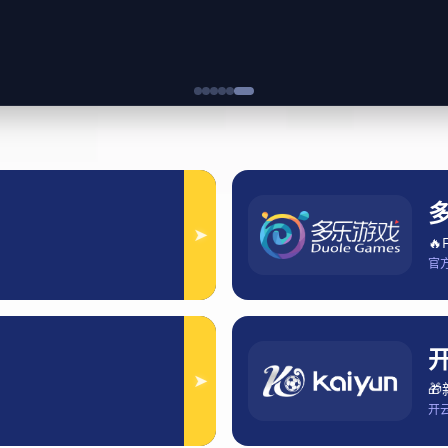
新篇章再掀绿茵风潮