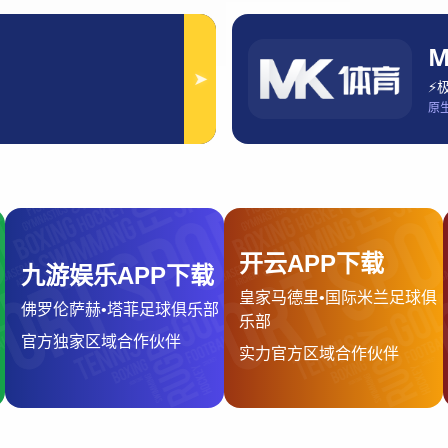
分析指南解读