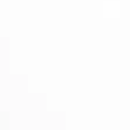
零封奖金背后的激励机制如何影响赛事竞争格局与球