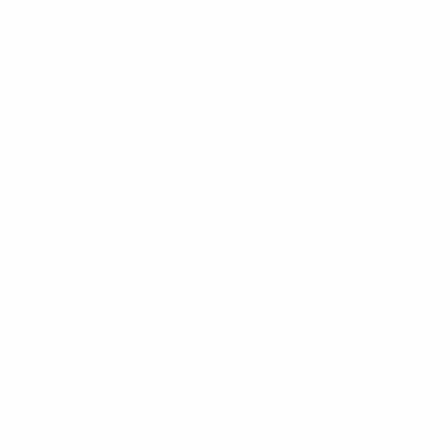
力全面解析篇
军之争热潮再起