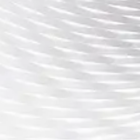
艾尚体育引领全民运动新潮流打造健康生活新方式开