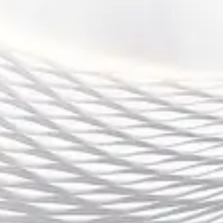
而提升其市场竞争力。同时，创新技术如区块链、人工智能等
的应用，也可能为bet365带来更多发展机遇。
然而，bet365在中国的发展仍需密切关注政府政策的变化，尤
其是在博彩与互联网行业监管日益严格的背景下。bet365若想
在中国长期运营，必须进一步加强与政府的沟通与合规，确保
其业务活动不触犯中国法律。此外，bet365也需保持灵活的运
营策略，以应对潜在的法律风险和市场变化。
总结：
通过上述分析可以看出，bet365在中国大陆的合法运营面临着
复杂的法律和市场环境。中国政府对博彩行业的严格监管，使
得bet365必须在合规性方面持续投入，以应对日益严格的法律
风险和监管挑战。尽管如此，随着中国互联网市场的发展及消
费者需求的变化，bet365仍有机会通过创新支付、优化服务和
本地化运营等方式，在中国大陆市场开辟更大的发展空间。