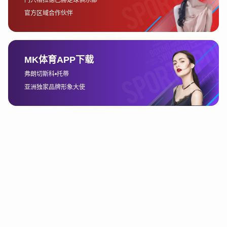
3、bet365面临的法律风险与挑战
bet365在中国大陆的运营虽然在一定程度上取得了一定的成
功，但也面临着较大的法律风险与挑战。首先，由于中国的跨
境赌博管控日益严格，bet365需要通过不断调整运营策略来应
对这一局面。中国政府对于网络博彩的监管持续加码，任何形
式的非法跨境赌博行为都可能面临严厉处罚，这对bet365而言
是一项巨大的合规压力。
其次，bet365面临的数据隐私保护问题也不容忽视。根据中国
法律，个人数据的收集、存储与传输必须符合相关法规。而
bet365的运营涉及大量用户数据，特别是金融信息、博彩记录
等敏感数据。因此，如何保护用户隐私、确保数据安全，避免
因为数据泄露而遭受法律处罚，已成为bet365在中国运营中的
一大挑战。
亚投国际平台
此外，跨境支付监管也是bet365的一大法律风险。在中国大