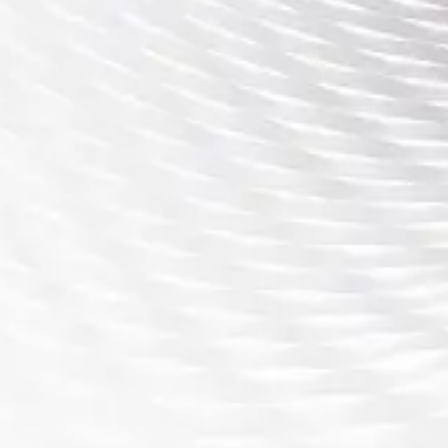
搜索亚投国际
产品展示
公司动态
服务宗旨
联系亚投国际平台
网站地图
xml
txt
html
联系亚投国际平台
interrelated@outlook.com
宿州市哈熊教29号.
+13594780368