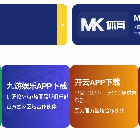
是一个不可多得的美好时光。
择。虽然现场的门票可能不便宜，但亲眼目睹顶级俱乐部之间的
才能体会。
似的氛围。例如，在观看时邀请几位好友一起看比赛，大家穿上
到更加浓烈的足球氛围。
员的背景是非常有帮助的。仅仅观看比赛是远远不够的，理解比
，可以帮助你更好地理解比赛的走势。例如，巴塞罗那以控球战
值得关注的球员，他们可能是世界级的超级明星，或者是新晋的
断。