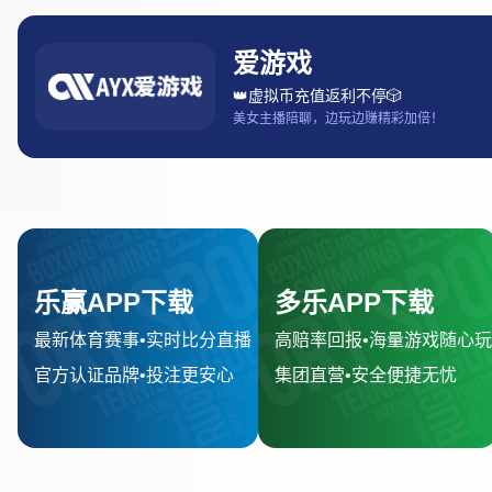
一起，共同为喜爱的球队加油，体验比赛的紧张与激动，绝对
其次，如果条件允许，前往现场观看世俱杯比赛无疑是最佳选
说是无可比拟的体验。现场的紧张感和震撼力，只有身临其境
最后，即便无法到现场，也可以通过一些技巧在家中创造出类
像是球场旁的集体观赛感。通过这种方式，你可以在家中感受
3、深入了解球队和球员背景
要更好地享受世俱杯赛事的精彩瞬间，深入了解参赛球队和球
入其中。
首先，了解各支参赛球队的历史成就、战术风格以及球队文化
之后，你能够更精准地预判比赛的发展方向。
其次，了解球员的个人情况也非常重要。每一场比赛都有一些
角色，能够帮助你在比赛进行时对场上的表现做出更细致的判