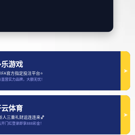
方式。但如何选择一个最适合自己需求的平台，能够极大地提升
，仿佛身临其境。尤其是在观众人数多的情况下，电视可以带来
平台甚至能够根据用户的需求切换不同的摄像头视角，增加了更
，球迷可以在观看的同时，与全球的观众一起讨论比赛、分享观
境同样至关重要。
的热身音效，能够让比赛的气氛提前进入高潮。与朋友们围坐在