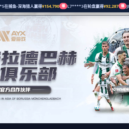
体验和享受比赛精彩瞬间
级盛会，越来越受到球迷们的关注。无论是俱乐部之间的对抗，
的赛事，提升观赛体验，才是享受比赛过程中最重要的一环。本