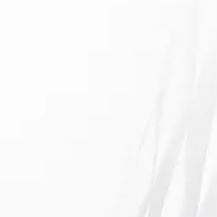
在历史上的表现，都能为你带来更多的情感投入。当一支球队走
们的观赛乐趣。
一个细节都能够在你的眼前生动呈现。这种沉浸式的体验能够让
轨迹，观众可以从这些数据中获得更多的信息，对比赛的理解更
球信息、球员表现以及战术变化，都可以通过这些设备实时获
科技手段的应用来提高观赛体验。通过这些方式，你将能够全方