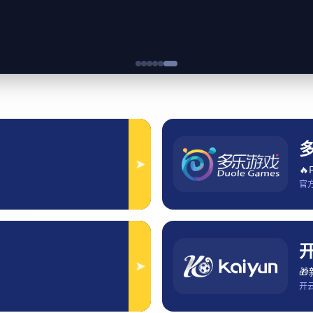
者来说，电视、网络直播、甚至是社交媒体直播都是常见的观赛
和高质量的画面清晰度，使得观众能够享受细节丰富的比赛场面
分辨率的电视将是一个明智的决定。
迎的观赛方式。许多平台提供实时的画面和多角度的回放，有些
帮助观众更好地理解比赛的战术和背景。
质和功能上可能不如电视和专业平台，但它具有即时互动的优势
趣。除了选择合适的观看平台外，如何创造一个有氛围的观赛环
将电视和音响设备调到最佳效果，播放欢快的背景音乐或比赛前