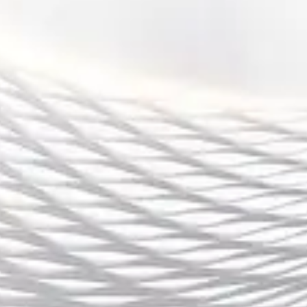
育产业的商业化发展提供了有力的支撑。
此外，雷速体育还通过大数据技术为体育媒体、体育教育机构
等提供数据支持，促进了产业链上下游的互动与合作，推动了
整个体育生态的良性发展。
总结：
雷速体育通过精准的数据采集与分析、平台功能的创新、技术
驱动下的直播质量提升以及深度数据挖掘等方式，全面提升了
体育赛事直播的观赏性和互动性。通过这些创新，雷速体育不
仅为观众带来了更丰富的赛事直播体验，也为体育产业的各个
环节提供了深度的数据支持，推动了体育产业的数字化转型。
未来，随着技术的不断进步和数据分析能力的提升，雷速体育
将在体育赛事直播中发挥越来越重要的作用。它不仅能够帮助
用户获得更为精准和多元化的赛事数据，还能够为行业的商业
化发展、体育产业的创新提供更多的可能性和价值。雷速体育
的全方位数据分析平台，必将继续引领体育直播行业走向更加
智能化、个性化的未来。