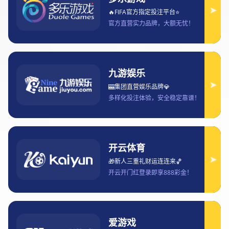
成为观众体验的重要组成部分。雷速体育，作为国内领先的体
育数据和赛事直播平台，凭借其强大的数据分析技术和直播创
新功能，推动了体育赛事直播的革命性变化。本文将从四个方
面对雷速体育如何助力体育赛事直播创新以及其全方位数据分
析平台的构建进行详细阐述。首先，雷速体育如何通过精准的
数据采集与分析提升赛事直播的观赏性和互动性；其次，平台
如何优化用户体验，打破传统赛事直播的局限；再者，雷速体
育如何在技术创新上持续发力，提升直播质量；最后，分析雷
速体育如何通过深度数据挖掘，赋能体育产业发展。文章将从
这四个方面展开，深入探讨雷速体育如何通过创新技术和服务
改变体育赛事的直播模式，推动行业的发展。
1、精准数据采集与分析提升赛事直播质量
雷速体育在赛事直播中，依靠精准的实时数据采集和分析，极
大提升了直播的质量和观众的沉浸感。传统的体育直播多以画
面为主，赛事的细节和数据分析往往被忽略，而雷速体育则通
过创新技术实现了数据与视频的深度融合，为观众带来了更加
丰富的观看体验。