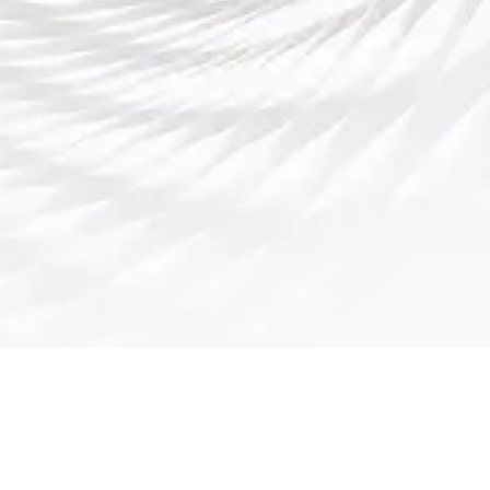
以欧博娱乐为核心打造线上娱乐体验与多元互动平台全景解析发展趋势分析
亚投国际🐺【e88.co】™提供全方位的亚投国际赛事投注服
务，支持多种热门赛事和赔率更新，为用户打造高效、安全的
投注体验！
点阅我们的邮箱
*我们不会分享您的个人信息