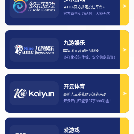
详细阐述，每个方面3段以上，并使用你要求的HTML样式进
行标注。以下是文章示例：
---