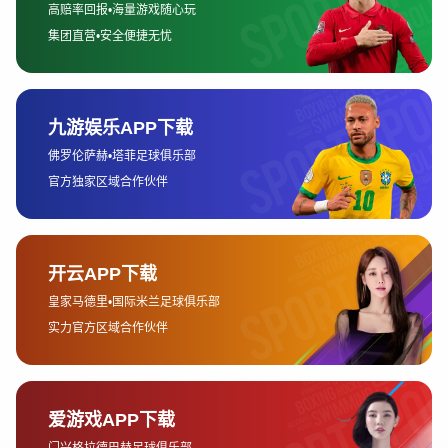
等多种互动方式，用户可以在比赛过程中表达自己的观点，并
与其他观众产生即时互动。
此外，WG体育引入了增强现实（AR）和虚拟现实（VR）技
术，使赛事数据和比赛场景呈现更加直观和生动。观众可以通
过虚拟视角观察比赛细节，甚至参与到模拟决策中，增加了观
看的沉浸感。
平台还开发了赛事数据分析工具，让用户能够实时获取球队和
选手的表现数据，进行个性化分析和预测。这种数据驱动的互
动方式，不仅提升了观赛趣味性，也增强了用户的参与感和决
策体验。
2、社交化社区构建
WG体育深知年轻用户在社交互动中的强烈需求，因此在平台
内构建了多元化的社区生态。用户可以围绕赛事、球队和球员
建立兴趣圈子，实现精准社交和内容分享。
在社交功能上，WG体育支持实时讨论、好友互动以及内容点