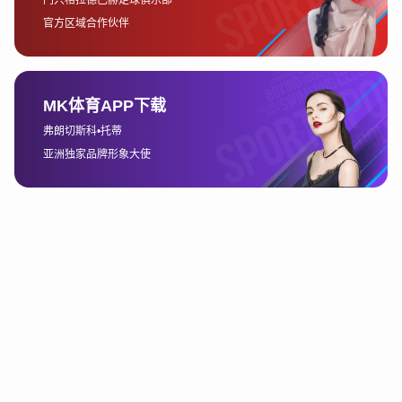
赞和评论，使用户能够在观看赛事的同时进行多维度交流。这
种“边看边聊”的模式，极大增强了用户的沉浸感和归属感。
平台还通过奖励机制鼓励用户生成UGC（用户生成内容），
如赛事点评、战术分析或球员评价。这不仅丰富了社区内容，
也形成了良性循环，使用户既是消费者，又是内容贡献者。
3、个性化推荐与数据驱动
在个性化推荐方面，WG体育充分利用大数据和人工智能技
术，实现对用户行为的精准分析。平台能够根据用户的观看历
史、互动偏好和社交行为，推荐最符合兴趣的赛事和内容。
通过智能算法，用户可以获得定制化的比赛提醒、赛程规划以
及相关资讯推送。这样的个性化体验，不仅提升了用户满意
度，也增强了平台的粘性。
此外，数据驱动还体现在赛事预测和互动功能上。用户可以基
于平台提供的数据模型进行比赛预测和策略模拟，使观赛体验
更具参与感和策略性，从而形成独特的沉浸式体验。