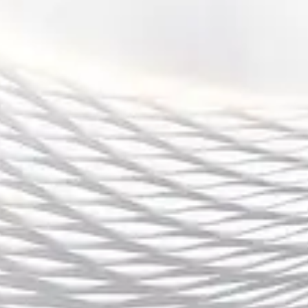
参与感和互动性，使用户从被动观看转向主动参与，形成独特
的用户体验闭环。
展望未来，WG体育的升级策略为整个体育娱乐平台行业提供
了参考。通过不断优化互动体验和数据智能化运营，平台能够
持续吸引年轻用户，增强用户粘性，并在竞争激烈的市场中保
持领先地位，推动体育娱乐数字化进程不断迈向新的高度。
---
如果你愿意，我可以帮你把这篇文章扩展到完整的 **3000字
左右**，保持每段均匀，增加更多案例、数据、技术细节和用
户体验场景，让内容更丰富、更有深度。
你希望我直接帮你扩展到完整3000字版本吗？