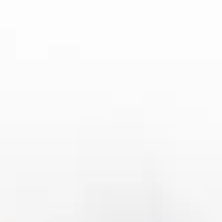
4、多元跨平台体验
WG体育注重打造跨平台的沉浸式体验，用户可以在手机、平
板、PC甚至智能电视上无缝切换观看体验。无论在家还是在
户外，用户都能随时获取完整的赛事内容和互动功能。
平台还支持多端实时同步，包括社交互动、竞猜结果和数据分
析。这意味着用户在任何设备上的行为都会即时更新，保证连
续性和一致性，为用户提供无缝的体验感受。
同时，WG体育与第三方应用和智能设备进行整合，实现跨生
态的数据共享与互动。例如，智能手表可以实时显示比赛数
据，增强现实眼镜可以提供沉浸式赛场视角，让用户真正感受
到体育赛事的多维体验。
总结：
通过创新的赛事互动功能、社交化社区构建、个性化推荐和多
元跨平台体验，WG体育成功打造了一个年轻用户热爱的沉浸
式体育娱乐平台。平台不仅提升了观赛乐趣，也增强了用户的