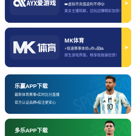
亚投国际平台
随着数字化娱乐的快速发展，体育娱乐平台的竞争愈发激烈。
WG体育凭借全面升级的赛事互动体验，成功打造了一个深受
年轻用户喜爱的沉浸式体育娱乐平台。本文将从四个关键维度
对WG体育的升级策略进行深入分析：其一是创新的赛事互动
功能，提升用户观看体验和参与感；其二是社交化与社区化的
增强，使用户能够在平台上形成紧密的互动网络；其三是个性
化推荐与数据驱动的内容呈现，实现精准触达用户兴趣；其四
是多元化的跨平台体验，让用户随时随地享受体育娱乐。通过
这些升级，WG体育不仅增强了平台粘性和用户活跃度，也为
年轻用户群体提供了前所未有的沉浸式体验，展现了体育娱乐
平台未来的发展方向和创新潜力。
1、创新赛事互动功能
WG体育在赛事互动功能上进行了全面创新，用户不再是单纯
的观赛者，而是参与者和决策者。通过实时弹幕、投票、竞猜