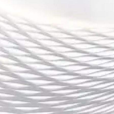
意甲门票转让平台的发展已经取得了初步的成功，但仍然面临
一些挑战。安全性和信任问题是平台未来需要解决的重要课
题，只有通过技术创新和市场监管的不断完善，才能在竞争激
烈的市场中占据一席之地。同时，平台应更加注重提升用户体
验，提供便捷的服务和个性化的推荐，满足不同用户的需求。
总的来说，意甲门票转让平台的前景广阔，未来随着技术的发
展和市场需求的不断增长，这些平台将进一步发展壮大，并在
更大的范围内发挥其作用。如何平衡好平台的安全性与用户体
验、技术创新与市场监管，将成为平台可持续发展的关键。
亚投赛事投注
LPL联赛支持的专业电竞设备推荐