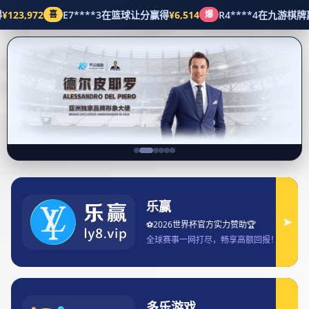
Search for:
搜索亚投国际
产品展示
公司动态
服务宗旨
联系亚投国际平台
意甲门票转让平台发展现状与未来趋势分
析
产品展示
2025-10-05 18:42:43
299
随着体育产业尤其是足球行业的蓬勃发展，门票作为体育赛事
的重要组成部分，扮演着越来越重要的角色。意甲（意大利足