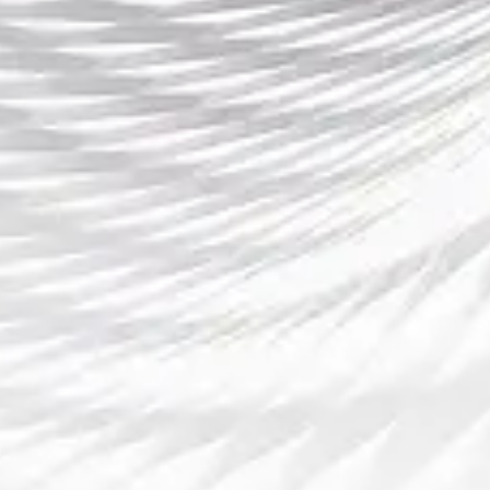
全面解析欧洲杯门票购买与订票流程指南让你轻松掌握抢票全攻略
亚投国际🐺【e88.co】™提供全方位的亚投国际赛事投注服
务，支持多种热门赛事和赔率更新，为用户打造高效、安全的
投注体验！
点阅我们的邮箱
*我们不会分享您的个人信息
导航
搜索亚投国际
产品展示
公司动态
服务宗旨
联系亚投国际平台