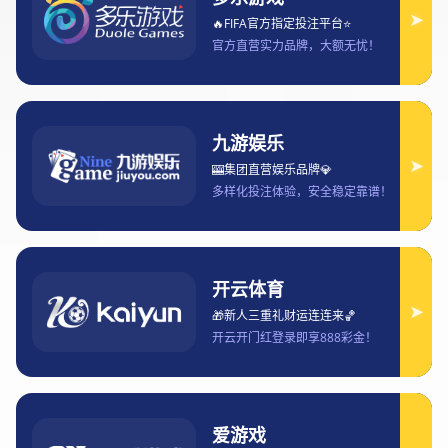
球甲级联赛）作为世界足坛的顶级联赛之一，其比赛门票的需
求量巨大，然而，传统的门票销售模式往往存在一些问题，如
票源紧张、购买不便、信息不对称等。这促使了意甲门票转让
平台的兴起，它们通过互联网技术和数字化手段，解决了这一
系列问题。然而，随着平台数量的增加和市场的不断发展，门
票转让平台也面临着一些新挑战，如安全性问题、平台信誉度
的管理等。本文将从四个方面对意甲门票转让平台的发展现状
与未来趋势进行分析，首先分析其现有的市场环境和发展模
式，再探讨未来可能的趋势以及潜在的问题，并最终归纳总结
平台的前景和改进方向。
1、意甲门票转让平台的现状分析
意甲门票转让平台的发展是足球文化与数字化技术结合的产
物。近年来，随着更多的球迷和观众参与到意甲比赛中，需求
和供给之间的不平衡让转让平台逐渐成为解决问题的重要手
段。这些平台通过提供一个安全、便捷的交易环境，帮助那些
无法前往现场的球迷转让自己的门票，或帮助那些错过购票时
间的球迷找到票源。