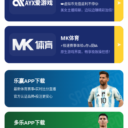
广告上深入挖掘中国市场的特色。例如，在大型赛事的推广过
程中，大发体育通过与中国的体育明星和球队合作，迅速提升
了品牌的知名度和影响力。
通过这种本土化的战略，大发体育不仅能够迅速打开中国市
场，而且在品牌形象的塑造上也得到了快速提升。如今，大发
体育已成为中国市场中备受欢迎的体育品牌之一，这一成功的
背后正是其扎实的本土化运营策略。
2、产品与服务创新的持续推动
大发体育在中国市场的成功离不开其持续的产品和服务创新。
在产品方面，大发体育不仅关注运动装备的功能性和技术性，
还注重消费者的使用体验。例如，在运动鞋领域，大发体育引
入了最新的鞋底科技和运动支撑技术，极大地提升了舒适度和
运动表现。
除此之外，大发体育还注重通过创新的服务来提升用户体验。
例如，针对中国消费者的购物习惯，大发体育在其电商平台上