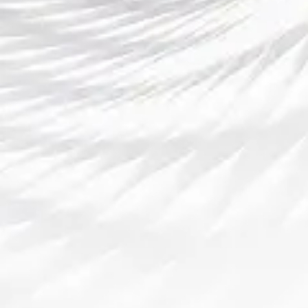
点阅我们的邮箱
*我们不会分享您的个人信息
导航
搜索亚投国际
产品展示
公司动态
服务宗旨
联系亚投国际平台
网站地图
xml
txt
html
联系亚投国际平台