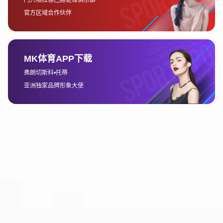
大发体育还在数字化营销上做出了积极尝试，通过大数据分析
消费者的行为习惯，从而在产品设计、推广策略上实现精准营
销。这种数据驱动的营销模式不仅提升了广告投放的效果，也
增强了消费者对品牌的忠诚度。
数字化转型还体现在大发体育对智能硬件的投入。通过推出智
能运动手环、智能鞋垫等产品，大发体育将科技与运动结合，
满足了消费者对个性化健康管理的需求。这些智能化产品不仅
提升了用户的运动体验，也为大发体育带来了更多的创新机会
和市场份额。
4、未来战略布局的前瞻性思考
展望未来，大发体育在中国大陆市场的战略布局将更加注重产
品的多元化与市场的深耕细作。在产品方面，大发体育将进一
步扩大其在运动健身领域的产品线，涵盖更多种类的运动装备
和智能设备，满足不同消费群体的需求。与此同时，大发体育
也将加大对青少年和女性市场的开发，以期在这些细分市场中
占据更大的份额。