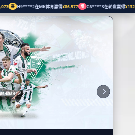
ity["sports_team","Saudi Arabia
控，还是关键时刻的反击效率，都体现出较高竞技水准。球队在面对不同风格
续表现充满期待。尤其是在关键比赛中展现出的韧性与执行力，让“强势晋级”
这支球队不仅延续了西亚足球的传统优势，还在现代足球体系下