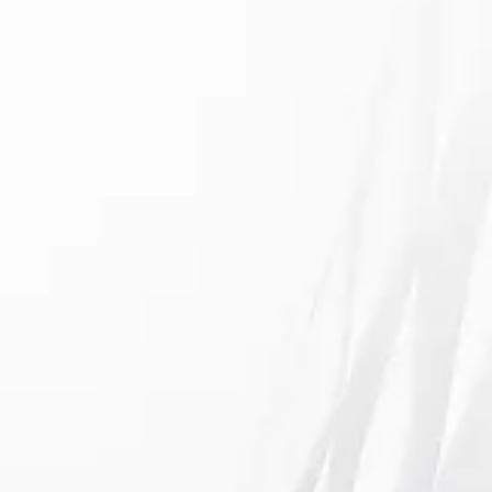
这些都将成为关键因素。
s_event","AFC Asian Cup","亚洲杯足球赛"]小组赛中的表现，充分展现了
度与协调性，这也是其顺利出线的重要原因。
关键球处理能力并保持战术稳定性，他们有望在本届赛事中走得