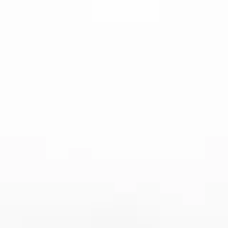
战术挑战。对手实力普遍增强，使比赛的不确定性显著提升。
细节处理上进一步提升，例如定位球防守与进攻效率的稳定性，
淘汰赛中继续制造惊喜，甚至冲击更高阶段的成绩。
al football team","沙特阿拉伯国家足球队"]在本届entity["sport
织，从核心球员发挥到整体战术执行，球队都体现出较高的成熟
力与比赛经验为继续前进提供了坚实基础。如果能够进一步提升
议。