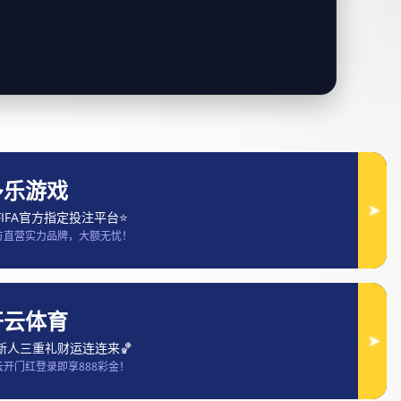
手很难通过渗透方式制造威胁。这种稳固的结构成为其出线的基
换来掌握主动权，从而减少比赛的不确定性。
成为他们在小组赛中稳步前进的重要支撑。
更加流畅高效。
加多样化，难以被完全限制。
较强适应能力。