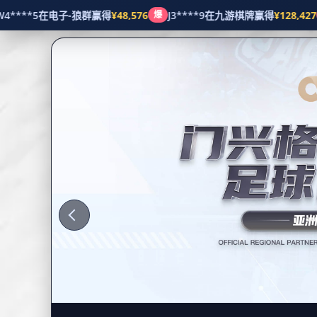
Search for:
搜索亚投国际
产品展示
公司动态
服务宗旨
联系亚投国际平台
亚洲杯沙特小组出线引关注展现强劲实力
公司动态
2026-07-04 10:19:47
74
在本届亚洲杯赛场上，沙特阿拉伯队凭借稳定的整体发挥与成熟的战术体系顺
national football team","沙特阿拉伯国家足
对手时表现出的适应能力，使外界对其在本届entity["sports
成为舆论热议的关键词。随着淘汰赛临近，沙特队的竞技状态