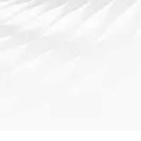
黄金体育引领体育产业变革 打造全新体育生态系统与发展模式