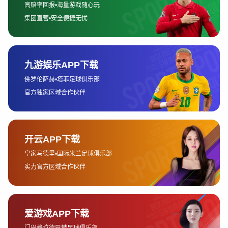
体育项目，如橄榄球、羽毛球、赛车及电子竞技。通过丰富的
赛事内容，平台满足不同体育爱好者的需求，使用户能够在一
个平台上获得全方位的体育信息。
值得一提的是，YOBO体育通过数据整合技术，将全球赛事信
息统一呈现，用户可以按照时间、赛事类型或球队进行筛选，
轻松找到感兴趣的比赛。无论是实时比分还是历史战绩，都能
在平台上快速获取，极大提升了用户体验的便利性和效率。
2、极速资讯即时推送
在资讯速度上，YOBO体育同样展现出强大实力。平台通过智
能算法和专业编辑团队的结合，实现比赛新闻、赛前分析、赛
后点评的即时推送，让用户能够第一时间掌握赛场动态，不错
过任何精彩瞬间。
不仅如此，YOBO体育还提供个性化资讯推荐功能。用户可以
根据自己关注的球队、赛事类型或运动员，定制信息流内容。
这样，平台不仅提高了资讯获取的效率，也让用户的观看体验
更加贴合个人兴趣。