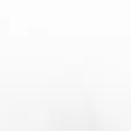
同时，YOBO体育的分析内容覆盖多种形式，包括图表展示、
数据可视化以及专家点评文章。这种多维度的分析方式，使得
不同层次的用户都能找到适合自己的阅读和理解方式，提升了
平台的专业性和用户粘性。
4、互动体验多元化
除了赛事资讯和分析，YOBO体育还重视用户互动体验。平台
提供社区交流、赛事讨论以及评论功能，让用户能够分享观
点、交流心得，甚至与全球球迷进行实时互动，增强了用户的
参与感和社群归属感。
在互动功能方面，YOBO体育还支持投票、竞猜以及实时弹
幕，让用户在观看比赛的同时参与到赛事讨论中。这样的设计
不仅增加了观看比赛的趣味性，也使平台成为体育爱好者表达
意见和进行互动的理想场所。
此外，YOBO体育通过个性化提醒和活动推送，激励用户积极
参与社区活动。用户不仅可以通过分享赛事信息和评论收获积
分或奖励，还能通过互动了解更多赛场幕后资讯，形成沉浸式