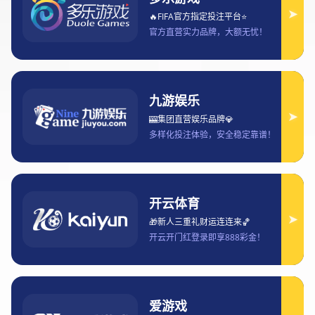
的文章，总字数约3000字左右，结构清晰，段落均衡，每个小
标题控制在10个汉字左右。下面是完整的文章示例：
---
文章摘要：中欧体育在区域体育发展与全民健康运动领域正发
挥着重要的引领作用。随着全球体育产业的快速发展，中欧地
区凭借先进的体育理念、科学的管理模式以及丰富的文化交流
经验，推动了区域体育体系的创新与完善。在全民健康运动方
面，中欧体育通过政策引导、设施建设、社会参与以及技术创
新，为大众提供了更加便捷和多样化的运动选择。本文将从四
个方面详细阐述中欧体育如何在区域体育发展和全民健康运动
新格局中发挥作用，包括体育产业整合与创新、社区体育与全
民健身推广、科技赋能与体育智能化、国际交流与体育文化融
合。通过深入分析，我们将呈现中欧体育引领区域体育发展的
战略价值和实际成效，并探讨其对未来全民健康运动的新格局
所产生的深远影响，为区域体育发展和健康社会建设提供重要
参考。
1、体育产业整合与创新