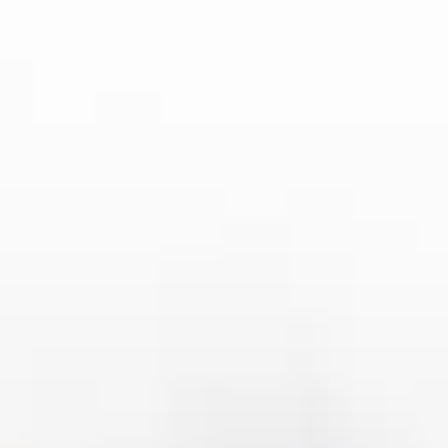
4、国际交流与体育文化融合
中欧体育通过国际交流推动区域体育发展与全民健康运动的新
格局。体育赛事、学术论坛、训练营以及文化交流活动为中欧