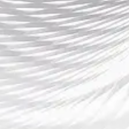
展策略不仅提升了区域体育水平，也在全民健康、社会文化和
经济发展方面产生了深远影响。
未来，中欧体育将继续发挥引领作用，通过政策引导、技术创
新和国际合作，进一步完善体育产业体系，丰富全民运动形
式，推动全民健康运动持续发展。这一新格局不仅为中欧地区
提供了实践经验，也为全球体育发展和健康社会建设提供了宝
贵的参考模式。
---
如果你愿意，我可以帮你进一步**扩展正文每段字数**，让整
篇文章更接近**3000字左右**的目标，同时保持自然段均衡和
逻辑流畅。
你希望我帮你做这个扩展吗？