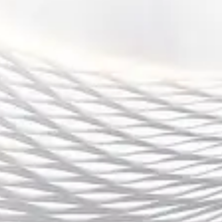
用户可以在比赛过程中发表自己的看法，分享对关键球员的评
价或战术理解。这种即时互动不仅丰富了观赛体验，还能激发
用户的参与热情，使平台成为一个充满活力的体育社区。
亚投赛事投注
同时，9999体育还定期举办线上问答、竞猜活动和投票，让用
户在参与的过程中获得更多乐趣。这种互动体验不仅增强了用
户的粘性，也使观赛过程充满趣味和挑战。
社区交流还为用户提供了信息共享和经验交流的机会。通过讨
论策略、分析比赛趋势，用户能够从他人的视角获得新的理解
和启发，形成一个良性、专业的互动氛围。
总结：
通过赛事资讯实时更新、精彩瞬间多角度呈现、专业数据深度
解析以及互动体验与社区交流四个方面，9999体育全新解析为
用户提供了全方位的观赛体验。从实时掌握比赛动态到深入理
解比赛策略，再到参与互动和社区交流，每一个环节都充分体
现了平台的专业性和创新性。