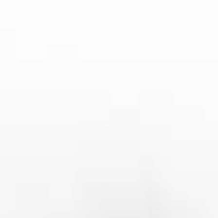
通过对球员个人数据的分析，用户可以清晰了解球员的优势与
不足，例如射门效率、防守成功率、跑动距离等。这些数据不
仅帮助观众更准确判断比赛走向，也为足球、篮球等赛事的策
略研究提供了参考依据。
平台还提供战术分析工具，通过热力图、传球网络图等可视化
数据，让用户直观地看到球队的战术布局和比赛策略。这种深
度解析不仅满足了专业体育迷的需求，也为普通观众提升了理
解比赛的能力和兴趣。
此外，数据解析还支持趋势预测和赛果推演，为用户提供科学
参考和更具趣味性的观赛体验，使得观赛不再仅凭直觉，而是
结合数据进行深入分析。
4、互动体验与社区交流
9999体育在提供赛事资讯的同时，也非常重视用户的互动体验
与社区建设。平台内设评论区、讨论版和社交分享功能，让体
育爱好者可以实时交流观点和分析见解。