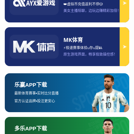
比赛，无论是国内联赛还是国际赛事，都能第一时间掌握比
分、赛程和赛况。
在平台上，用户不仅可以看到基础的比赛结果，还能获取每场
比赛的关键事件分析。例如，进球、助攻、红黄牌等数据会以
图文结合的方式呈现，让用户不仅知道结果，还能理解比赛的
节奏与关键转折点。
此外，9999体育支持多终端同步更新，无论是在手机、平板还
是电脑上，用户都能同步收到最新的赛事信息。这种高效的资
讯传递方式极大提升了用户的观赛体验，使得体育迷们可以随
时随地紧跟比赛进程。
通过这种实时更新机制，9999体育为用户构建了一个完整、直
观的赛事信息生态，让每一个关注体育的人都能感受到赛事的
现场感与紧张感。
2、精彩瞬间多角度呈现
除了提供赛事资讯，9999体育还注重比赛精彩瞬间的多角度呈