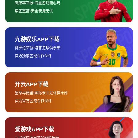
现。平台通过高清图像、慢动作回放和多机位切换，让用户能
够身临其境地感受到比赛的激情与激烈。